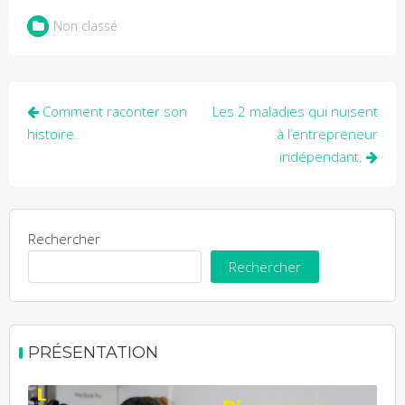
Non classé
Navigation
Comment raconter son
Les 2 maladies qui nuisent
de
histoire.
à l’entrepreneur
indépendant.
l’article
Rechercher
Rechercher
PRÉSENTATION