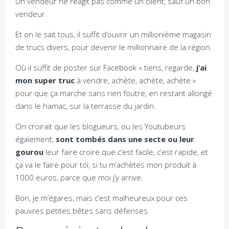
Un vendeur ne réagit pas comme un client, sauf un bon
vendeur.
Et on le sait tous, il suffit d’ouvrir un millionième magasin
de trucs divers, pour devenir le millionnaire de la région.
Où il suffit de poster sur Facebook « tiens, regarde,
j’ai
mon super truc
à vendre, achète, achète, achète »
pour que ça marche sans rien foutre, en restant allongé
dans le hamac, sur la terrasse du jardin.
On croirait que les blogueurs, ou les Youtubeurs
également,
sont tombés dans une secte ou leur
gourou
leur faire croire que c’est facile, c’est rapide, et
ça va le faire pour toi, si tu m’achètes mon produit à
1000 euros, parce que moi j’y arrive.
Bon, je m’égares, mais c’est malheureux pour ces
pauvres petites bêtes sans défenses.