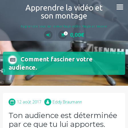
Aller
Apprendre la vidéo et
au
son montage
contenu
Apprendre tout sur le montage vidéo Magix et Imovie.
0,00
€
0
Comment fasciner votre
audience.
12 août 2017
Eddy Braumann
Ton audience est déterminée
par ce que tu lui apportes.