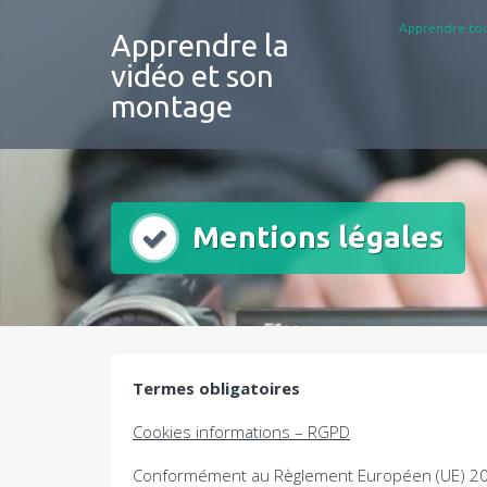
Aller
Apprendre tou
au
Apprendre la
contenu
vidéo et son
montage
Mentions légales
Termes obligatoires
Cookies informations – RGPD
Conformément au Règlement Européen (UE) 2016/