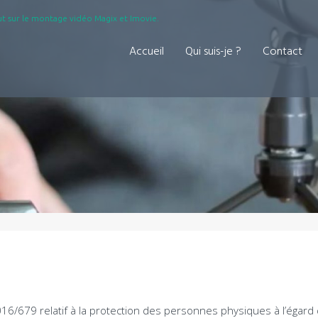
t sur le montage vidéo Magix et Imovie.
Accueil
Qui suis-je ?
Contact
679 relatif à la protection des personnes physiques à l’égard