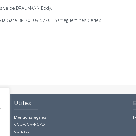
clusive de BRAUMANN Eddy.
 de la Gare BP 70109 57201 Sarreguemines Cedex
Utiles
e
Mentions légales
F
CGU-CGV-RGPD
Contact