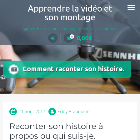
Aller
Apprendre la vidéo et
au
son montage
contenu
Apprendre tout sur le montage vidéo Magix et Imovie.
0,00
€
0
Comment raconter son histoire.
11 août 2017
Eddy Braumann
Raconter son histoire à
propos ou qui suis-je.