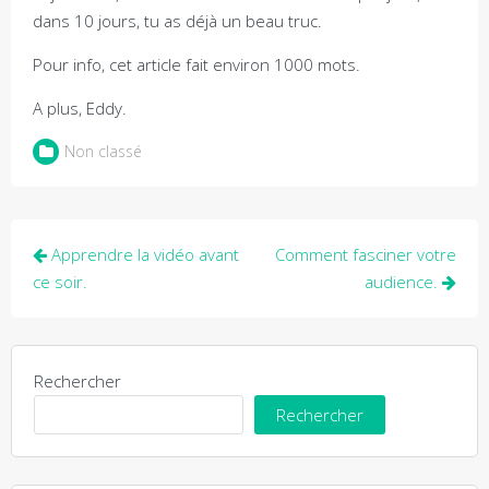
dans 10 jours, tu as déjà un beau truc.
Pour info, cet article fait environ 1000 mots.
A plus, Eddy.
Non classé
Navigation
Apprendre la vidéo avant
Comment fasciner votre
de
ce soir.
audience.
l’article
Rechercher
Rechercher