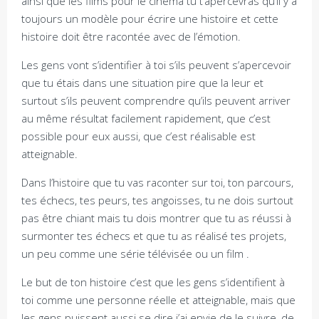
ainsi que les films pour le cinéma tu t’apercevras qu’il y a
toujours un modèle pour écrire une histoire et cette
histoire doit être racontée avec de l’émotion.
Les gens vont s’identifier à toi s’ils peuvent s’apercevoir
que tu étais dans une situation pire que la leur et
surtout s’ils peuvent comprendre qu’ils peuvent arriver
au même résultat facilement rapidement, que c’est
possible pour eux aussi, que c’est réalisable est
atteignable.
Dans l’histoire que tu vas raconter sur toi, ton parcours,
tes échecs, tes peurs, tes angoisses, tu ne dois surtout
pas être chiant mais tu dois montrer que tu as réussi à
surmonter tes échecs et que tu as réalisé tes projets,
un peu comme une série télévisée ou un film .
Le but de ton histoire c’est que les gens s’identifient à
toi comme une personne réelle et atteignable, mais que
les gens puissent aussi se dire j’ai envie de le suivre, de