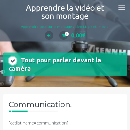
Aller
Apprendre la vidéo et
au
son montage
contenu
Apprendre tout sur le montage vidéo Magix et Imovie.
0,00
€
0
Tout pour parler devant la
caméra
Communication.
[catlist name=communication]