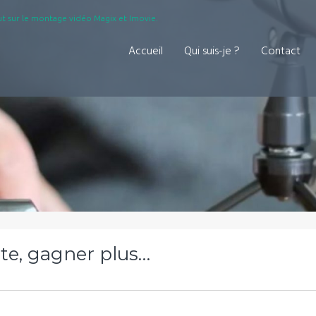
t sur le montage vidéo Magix et Imovie.
Accueil
Qui suis-je ?
Contact
nte, gagner plus…