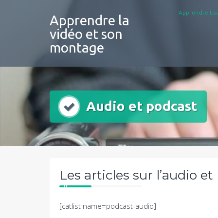
Aller
Apprendre tou
au
Apprendre la
contenu
vidéo et son
montage
Audio et podcast
Les articles sur l’audio et
[catlist name=podcast-audio]