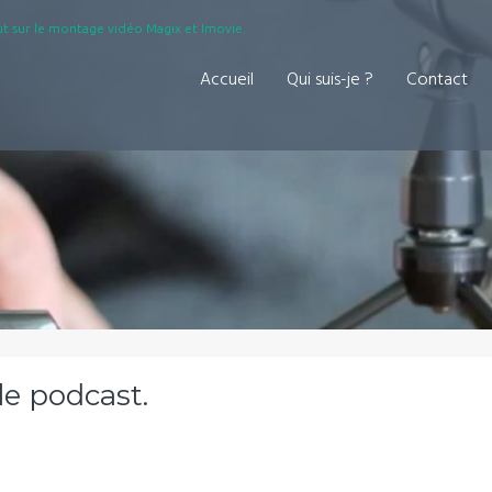
t sur le montage vidéo Magix et Imovie.
Accueil
Qui suis-je ?
Contact
 le podcast.