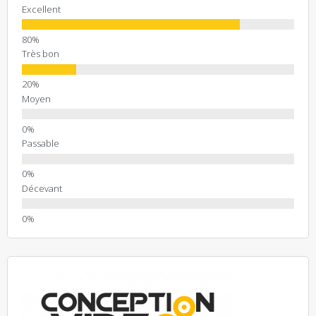
Excellent
Très bon
Moyen
Passable
Décevant