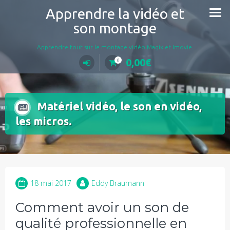
Aller
Apprendre la vidéo et
au
son montage
contenu
Apprendre tout sur le montage vidéo Magix et Imovie.
0,00
€
0
Matériel vidéo, le son en vidéo,
les micros.
18 mai 2017
Eddy Braumann
Comment avoir un son de
qualité professionnelle en