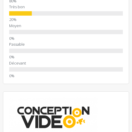
Très bon
Moyen
Passable
Décevant