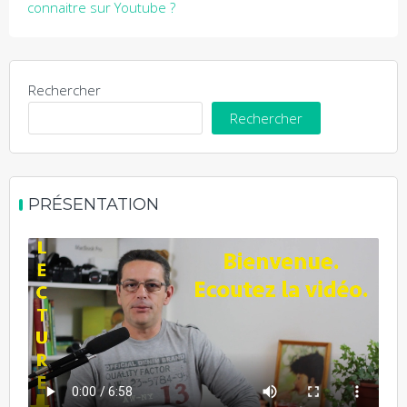
de
connaitre sur Youtube ?
l’article
Rechercher
Rechercher
PRÉSENTATION