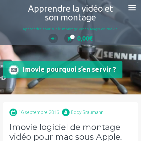
Aller
Apprendre la vidéo et
au
son montage
contenu
Apprendre tout sur le montage vidéo Magix et Imovie.
0,00
€
0
Imovie pourquoi s’en servir ?
16 septembre 2016
Eddy Braumann
Imovie logiciel de montage
vidéo pour mac sous Apple.