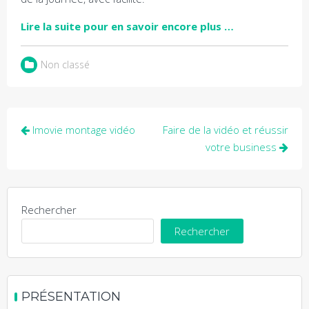
Lire la suite pour en savoir encore plus …
Non classé
Navigation
Imovie montage vidéo
Faire de la vidéo et réussir
de
votre business
l’article
Rechercher
Rechercher
PRÉSENTATION