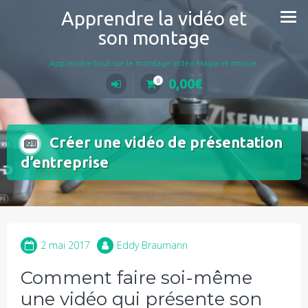
Aller
Apprendre la vidéo et
au
son montage
contenu
Apprendre tout sur le montage vidéo Magix et Imovie.
0,00
€
0
Créer une vidéo de présentation
d’entreprise
2 mai 2017
Eddy Braumann
Comment faire soi-même
une vidéo qui présente son