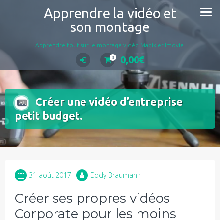
Aller
Apprendre la vidéo et
au
son montage
contenu
Apprendre tout sur le montage vidéo Magix et Imovie.
0,00
€
0
Créer une vidéo d’entreprise
petit budget.
31 août 2017
Eddy Braumann
Créer ses propres vidéos
Corporate pour les moins