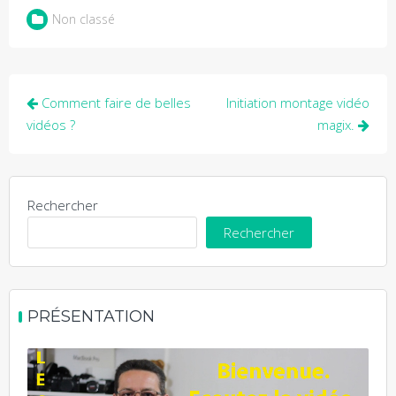
Non classé
Navigation
Comment faire de belles
Initiation montage vidéo
de
vidéos ?
magix.
l’article
Rechercher
Rechercher
PRÉSENTATION