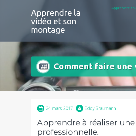
Aller
Apprendre tou
au
Apprendre la
contenu
vidéo et son
montage
Comment faire une v
24 mars 2017
Eddy Braumann
Apprendre à réaliser une 
professionnelle.