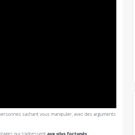
personnes sachant vous manipuler, avec des arguments
stages qui s’adressent
aux plus fortunés
.