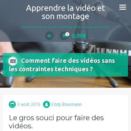
Aller
Apprendre la vidéo et
au
son montage
contenu
Apprendre tout sur le montage vidéo Magix et Imovie.
0,00
€
0
Comment faire des vidéos sans
les contraintes techniques ?
3 août 2016
Eddy Braumann
Le gros souci pour faire des
vidéos.