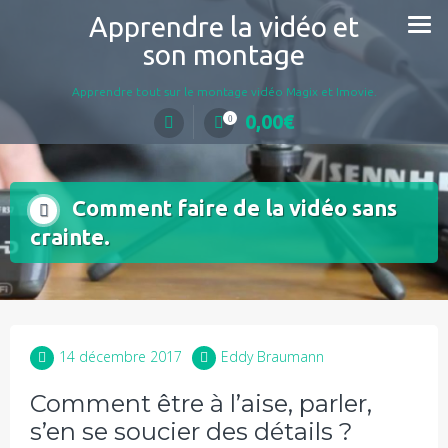
Aller
Apprendre la vidéo et
au
son montage
contenu
Apprendre tout sur le montage vidéo Magix et Imovie.
0,00
€
0
Comment faire de la vidéo sans
crainte.
14 décembre 2017
Eddy Braumann
Comment être à l’aise, parler,
s’en se soucier des détails ?