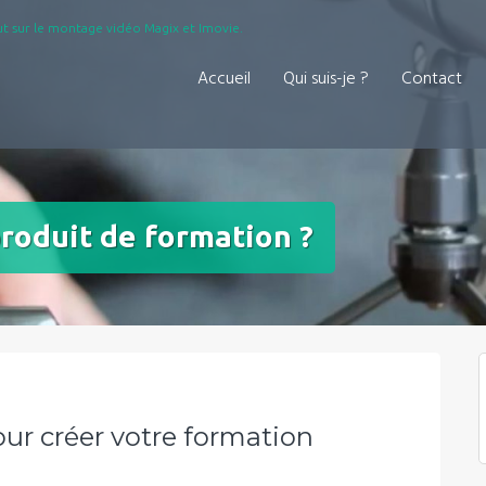
t sur le montage vidéo Magix et Imovie.
Accueil
Qui suis-je ?
Contact
roduit de formation ?
ur créer votre formation