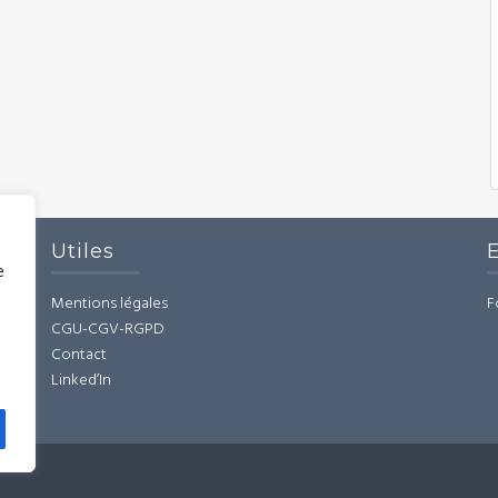
Utiles
e
Mentions légales
F
CGU-CGV-RGPD
Contact
Linked’In