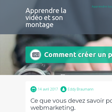
Aller
Apprendre tou
au
Apprendre la
contenu
vidéo et son
montage
Comment créer un p
14 avril 2017
Eddy Braumann
Ce que vous devez savoir po
webmarketing.