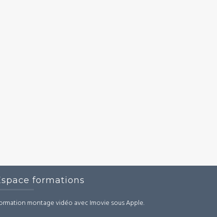
Espace formations
ormation montage vidéo avec Imovie sous Apple.