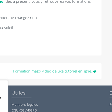
mo
. dès à présent, vous y retrouverez vos formations
omber, ne changez rien.
u soleil.
Formation magix vidéo deluxe tutoriel en ligne.
Utiles
e
Mentions légales
F
CGU-CGV-RGPD