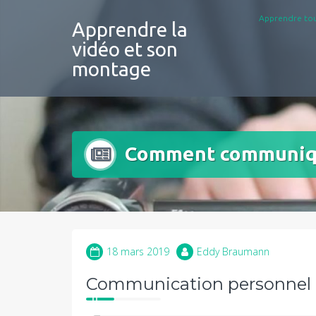
Aller
Apprendre tou
au
Apprendre la
contenu
vidéo et son
montage
Comment communiqu
18 mars 2019
Eddy Braumann
Communication personnel o