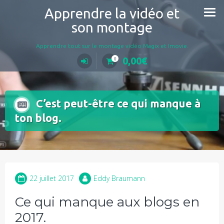
Aller
Apprendre la vidéo et
au
son montage
contenu
Apprendre tout sur le montage vidéo Magix et Imovie.
0,00
€
0
C’est peut-être ce qui manque à
ton blog.
22 juillet 2017
Eddy Braumann
Ce qui manque aux blogs en
2017.