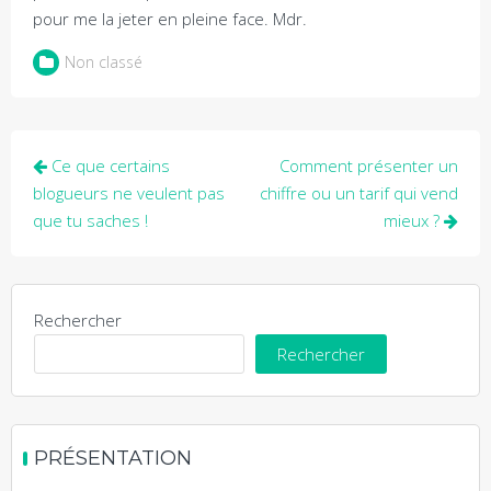
pour me la jeter en pleine face. Mdr.
Non classé
Navigation
Ce que certains
Comment présenter un
de
blogueurs ne veulent pas
chiffre ou un tarif qui vend
que tu saches !
mieux ?
l’article
Rechercher
Rechercher
PRÉSENTATION