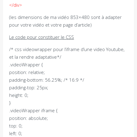
</div>
(les dimensions de ma vidéo 853×480 sont à adapter
pour votre vidéo et votre page d’article)
Le code pour constituer le CSS
/* css videowrapper pour l’iframe d’une video Youtube,
et la rendre adaptative*/
.videoWrapper {
position: relative;
padding-bottom: 56.25%; /* 16:9 */
padding-top: 25px;
height: 0;
}
.videoWrapper iframe {
position: absolute;
top: 0;
left: 0;