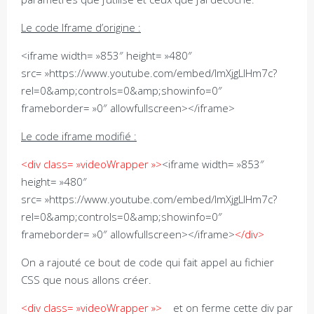
Le code Iframe d’origine :
<iframe width= »853″ height= »480″
src= »https://www.youtube.com/embed/ImXjgLIHm7c?
rel=0&amp;controls=0&amp;showinfo=0″
frameborder= »0″ allowfullscreen></iframe>
Le code iframe modifié :
<div class= »videoWrapper »>
<iframe width= »853″
height= »480″
src= »https://www.youtube.com/embed/ImXjgLIHm7c?
rel=0&amp;controls=0&amp;showinfo=0″
frameborder= »0″ allowfullscreen></iframe>
</div>
On a rajouté ce bout de code qui fait appel au fichier
CSS que nous allons créer.
<div class= »videoWrapper »>
et on ferme cette div par