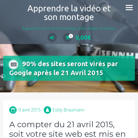
Aller
Apprendre la vidéo et
au
son montage
contenu
Apprendre tout sur le montage vidéo Magix et Imovie.
0,00
€
0
90% des sites seront virés par
Google après le 21 Avril 2015
9 avril 2015
Eddy Braumann
A compter du 21 avril 2015,
soit votre site web est mis en