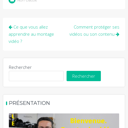
Navigation
Ce que vous allez
Comment protéger ses
de
apprendre au montage
vidéos ou son contenu
vidéo ?
l’article
Rechercher
Rechercher
PRÉSENTATION