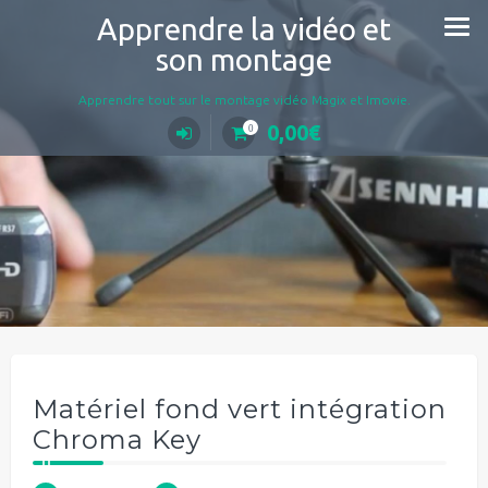
Aller
Apprendre la vidéo et
au
son montage
contenu
Apprendre tout sur le montage vidéo Magix et Imovie.
0,00
€
0
Matériel fond vert intégration
Chroma Key