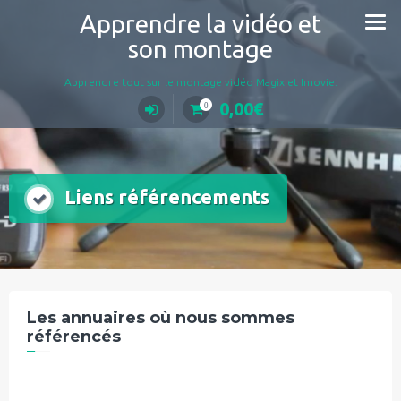
Aller
Apprendre la vidéo et
au
son montage
contenu
Apprendre tout sur le montage vidéo Magix et Imovie.
0,00
€
0
Liens référencements
Les annuaires où nous sommes
référencés