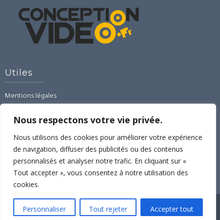
Utiles
Mentions légales
CGU-CGV-RGPD
Contact
Nous respectons votre vie privée.
Linked’In
Nous utilisons des cookies pour améliorer votre expérience
de navigation, diffuser des publicités ou des contenus
Espace formations
personnalisés et analyser notre trafic. En cliquant sur «
Formation montage vidéo avec Imovie sous Apple.
Tout accepter », vous consentez à notre utilisation des
cookies.
Réalisé par WordPress
|
Thème :
Trusted
par UXL Themes
Personnaliser
Tout rejeter
Accepter tout