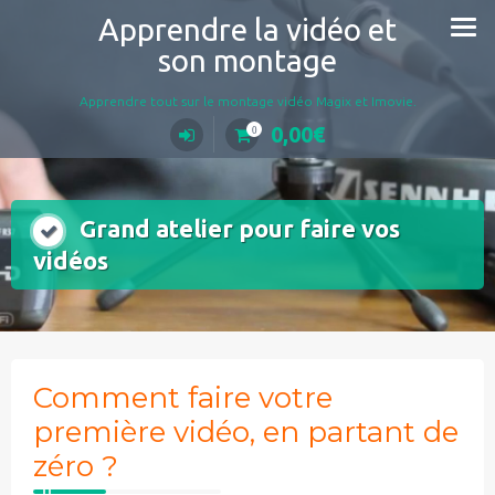
Aller
Apprendre la vidéo et
au
son montage
contenu
Apprendre tout sur le montage vidéo Magix et Imovie.
0,00
€
0
Grand atelier pour faire vos
vidéos
Comment faire votre
première vidéo, en partant de
zéro ?