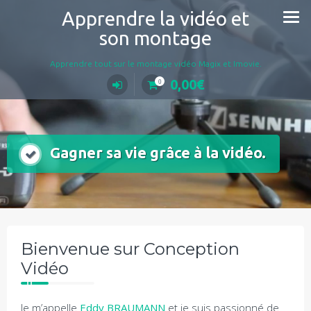
Aller
Apprendre la vidéo et
au
son montage
contenu
Apprendre tout sur le montage vidéo Magix et Imovie.
0,00
€
0
Gagner sa vie grâce à la vidéo.
Bienvenue sur Conception
Vidéo
Je m’appelle
Eddy BRAUMANN
et je suis passionné de