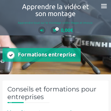
Aller
Apprendre la vidéo et
au
son montage
contenu
Apprendre tout sur le montage vidéo Magix et Imovie.
0,00
€
0
Formations entreprise
Conseils et formations pour
entreprises