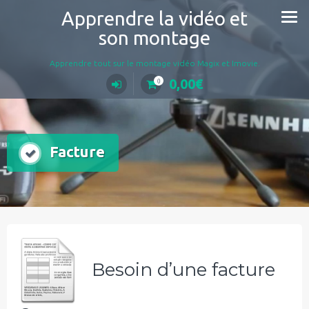
Aller
Apprendre la vidéo et
au
son montage
contenu
Apprendre tout sur le montage vidéo Magix et Imovie.
0,00
€
0
Facture
Besoin d’une facture