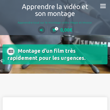
Aller
Apprendre la vidéo et
au
son montage
contenu
Apprendre tout sur le montage vidéo Magix et Imovie.
0,00
€
0
Montage d’un film très
rapidement pour les urgences.