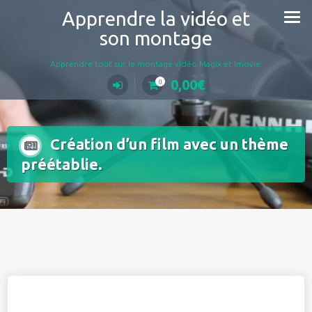
Aller
Apprendre la vidéo et
au
son montage
contenu
Apprendre tout sur le montage vidéo Magix et Imovie.
0,00
€
0
Création d’un film avec un thème
préétablie.